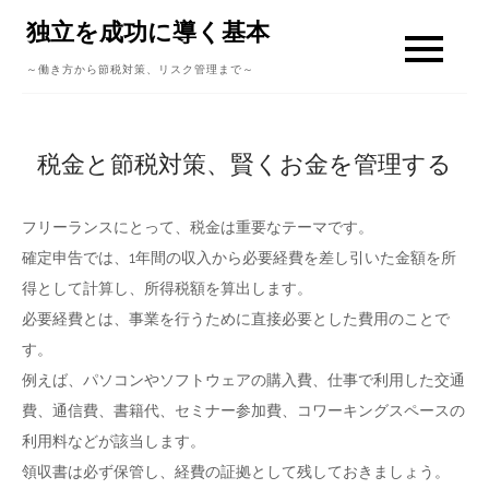
Skip
独立を成功に導く基本
to
～働き方から節税対策、リスク管理まで～
content
税金と節税対策、賢くお金を管理する
フリーランスにとって、税金は重要なテーマです。
確定申告では、1年間の収入から必要経費を差し引いた金額を所
得として計算し、所得税額を算出します。
必要経費とは、事業を行うために直接必要とした費用のことで
す。
例えば、パソコンやソフトウェアの購入費、仕事で利用した交通
費、通信費、書籍代、セミナー参加費、コワーキングスペースの
利用料などが該当します。
領収書は必ず保管し、経費の証拠として残しておきましょう。