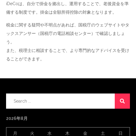
iDeCoは、自分で掛金を拠出し、運用することで、老後資金を準
備する制度です。掛金は全額所得控除の対象となります。
税金に関する疑問や不明点があれば、国税庁のウェブサイトやタ
ックスアンサー（国税庁の電話相談センター）で確認しましょ
う。
また、税理士に相談することで、より専門的なアドバイスを受け
ることができます。
Search
for:
2026年8月
月
火
水
木
金
土
日